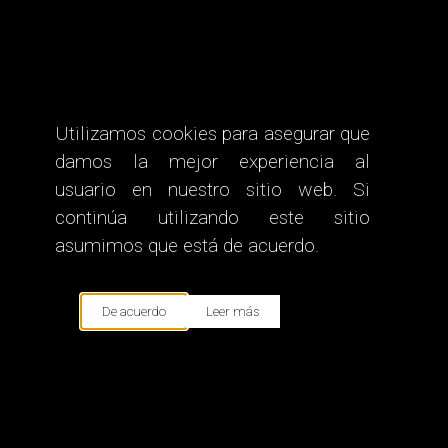
Canciones en Español
Canciones en Español
Utilizamos cookies para asegurar que
Canciones en Español
damos la mejor experiencia al
Canciones en Español
usuario en nuestro sitio web. Si
continúa utilizando este sitio
Canciones en Español
asumimos que está de acuerdo.
Canciones en Español
De acuerdo
Leer más
Canciones en Español
Canciones en Español
Canciones en Español