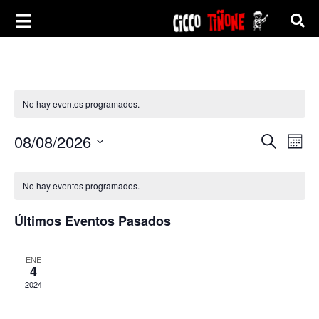
No hay eventos programados.
Nave
Na
08/08/2026
Buscar
Mes
Seleccionar
de
de
fecha.
vi
No hay eventos programados.
búsq
de
y
Últimos Eventos Pasados
Ev
vista
ENE
4
de
2024
Even