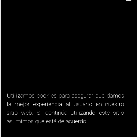
24 diciembre 2023 - 13:00
-
15:00
Cicco Tiñone – Solo Set
Utilizamos cookies para asegurar que damos
la mejor experiencia al usuario en nuestro
DIC
23
sitio web. Si continúa utilizando este sitio
2023
asumimos que está de acuerdo.